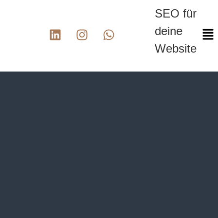
SEO für
deine
Website